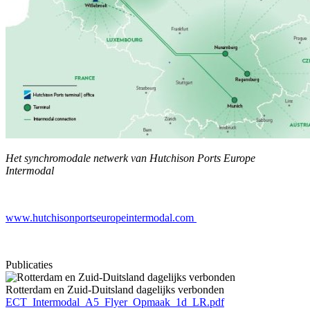
Het synchromodale netwerk van Hutchison Ports Europe
Intermodal
www.hutchisonportseuropeintermodal.com
Publicaties
Rotterdam en Zuid-Duitsland dagelijks verbonden
ECT_Intermodal_A5_Flyer_Opmaak_1d_LR.pdf