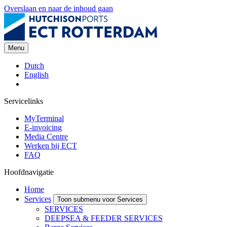
Overslaan en naar de inhoud gaan
Menu
Dutch
English
Servicelinks
MyTerminal
E-invoicing
Media Centre
Werken bij ECT
FAQ
Hoofdnavigatie
Home
Services
Toon submenu voor Services
SERVICES
DEEPSEA & FEEDER SERVICES