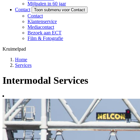
Mijlpalen in 60 jaar
Contact
Toon submenu voor Contact
Contact
Klantenservice
Mediacontact
Bezoek aan ECT
Film & Fotografie
Kruimelpad
Home
Services
Intermodal Services