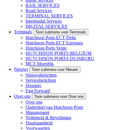
Barge Services
RAIL SERVICES
Road Services
TERMINAL SERVICES
Intermodal Services
DIGITAL SERVICES
Terminals
Toon submenu voor Terminals
Hutchison Ports ECT Delta
Hutchison Ports ECT Euromax
Hutchison Ports Venlo
HUTCHISON PORTS BELGIUM
HUTCHISON PORTS DUISBURG
MCT Moerdijk
Nieuws
Toon submenu voor Nieuws
Nieuwsberichten
Serviceberichten
Dossiers
Fast Forward
Over ons
Toon submenu voor Over ons
Over ons
Onderdeel van Hutchison Ports
Management
Veiligheid & Beveiliging
Duurzaamheid
Voorwaarden